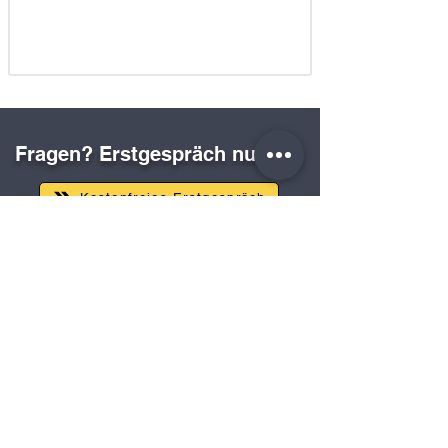
Fragen? Erstgespräch nutzen.
Kostenfreies Erstgespräch
Technische Daten
Eine detaillierte Übersicht der technischen
Merkmale unserer Paketstationen, die
Ihnen dabei hilft, die Systeme und ihre
Einsatzmöglichkeiten besser zu
vergleichen und zu verstehen.