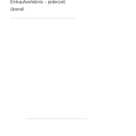
Einkaufserlebnis – jederzeit,
überall.
Mystery Pakete
Mit seiner flexiblen Bauweise
passt er sich individuellen
Paketgrößen an und bietet
Platz für eine Vielzahl von
Produkten. Begeistern Sie Ihre
Kunden mit einem stets
spannenden Einkaufserlebnis
hinter den Klappen.