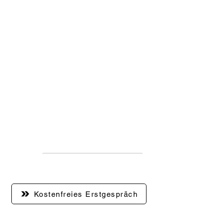
Einfache Bedienung
Unsere Secret Pack
Automaten bieten eine
benutzerfreundliche
Bedienung. Damit sichern Sie
Ihren Kunden ein
herausragendes Kauferlebnis
und steigern gleichzeitig Ihre
Effizienz.
Kostenfreies Erstgespräch