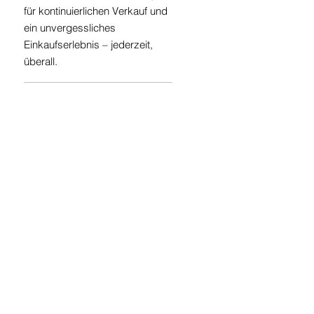
für kontinuierlichen Verkauf und
ein unvergessliches
Einkaufserlebnis – jederzeit,
überall.
Mystery Pakete
Mit seiner flexiblen Bauweise
passt er sich individuellen
Paketgrößen an und bietet
Platz für eine Vielzahl von
Produkten. Begeistern Sie Ihre
Kunden mit einem stets
spannenden Einkaufserlebnis
hinter den Klappen.