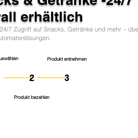
all erhältlich
 24/7 Zugriff auf Snacks, Getränke und mehr – über
utomatenlösungen.
uswählen
Produkt entnehmen
2
3
1
Produkt bezahlen