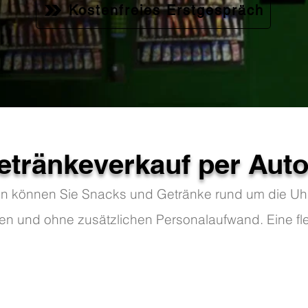
Kostenfreies Erstgespräch
etränkeverkauf per Aut
n können Sie Snacks und Getränke rund um die Uhr 
n und ohne zusätzlichen Personalaufwand. Eine flex