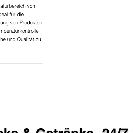
aturbereich von
eal für die
rung von Produkten,
emperaturkontrolle
che und Qualität zu
ks & Getränke -
24/7