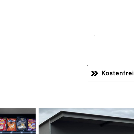
zerbrechlichen u
Produkten, die ei
zuverlässige Bew
Kostenfre