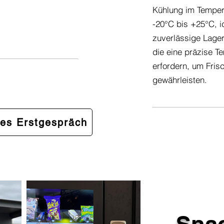
nd empfindlichen
Kühlung im Temper
ne präzise und
-20°C bis +25°C, id
egung erfordern.
zuverlässige Lage
die eine präzise T
erfordern, um Fris
gewährleisten.
ies Erstgespräch
Snac