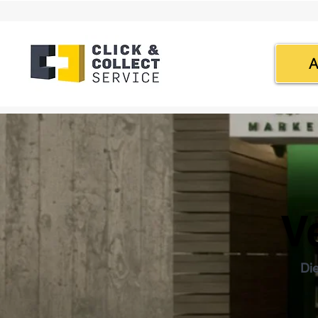
A
V
Di