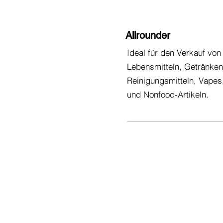
Allrounder
Ideal für den Verkauf von
Lebensmitteln, Getränken
Reinigungsmitteln, Vapes,
und Nonfood-Artikeln.
Care-Lift
Liftsysteme für d
schonende Hand