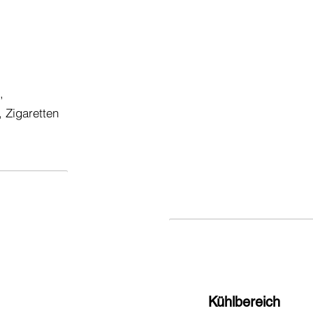
Smart
,
Schubladen und Förderbän
 Zigaretten
flexibel und unkompliziert 
werden, um genau auf Ihre
spezifischen Anforderunge
Bedürfnisse abgestimmt z
ie sichere und
habung von
Kühlbereich