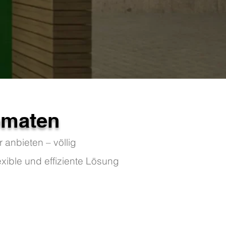
omaten
anbieten – völlig
ible und effiziente Lösung